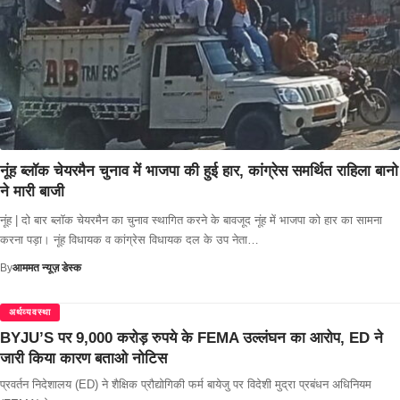
नूंह ब्लॉक चेयरमैन चुनाव में भाजपा की हुई हार, कांग्रेस समर्थित राहिला बानो
ने मारी बाजी
नूंह | दो बार ब्लॉक चेयरमैन का चुनाव स्थागित करने के बावजूद नूंह में भाजपा को हार का सामना
करना पड़ा। नूंह विधायक व कांग्रेस विधायक दल के उप नेता…
By
आममत न्यूज़ डेस्क
अर्थव्यवस्था
BYJU’S पर 9,000 करोड़ रुपये के FEMA उल्लंघन का आरोप, ED ने
जारी किया कारण बताओ नोटिस
प्रवर्तन निदेशालय (ED) ने शैक्षिक प्रौद्योगिकी फर्म बायेजु पर विदेशी मुद्रा प्रबंधन अधिनियम