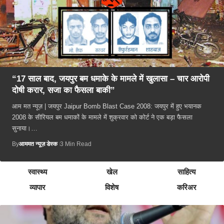
“17 साल बाद, जयपुर बम धमाके के मामले में खुलासा – चार आरोपी
दोषी करार, सजा का फैसला बाकी”
आम मत न्यूज़ | जयपुर Jaipur Bomb Blast Case 2008: जयपुर में हुए भयानक
2008 के सीरियल बम धमाकों के मामले में शुक्रवार को कोर्ट ने एक बड़ा फैसला
सुनाया।…
By
आममत न्यूज़ डेस्क
3 Min Read
स्वास्थ्य
खेल
साहित्य
व्यापार
विशेष
करिअर