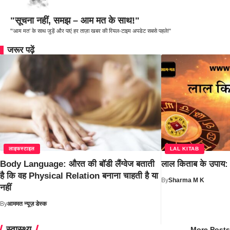
"सूचना नहीं, समझ – आम मत के साथ!"
"‘आम मत’ के साथ जुड़ें और पाएं हर ताज़ा खबर की रियल-टाइम अपडेट सबसे पहले!"
जरूर पढ़ें
लाइफस्टाइल
LAL KITAB
Body Language: औरत की बॉडी लैंग्वेज बताती
लाल किताब के उपाय: 
है कि वह Physical Relation बनाना चाहती है या
By
Sharma M K
नहीं
By
आममत न्यूज़ डेस्क
स्वास्थ्य
More Posts