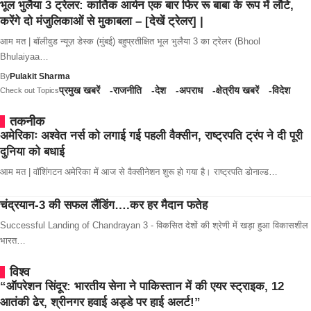
भूल भुलैया 3 ट्रेलर: कार्तिक आर्यन एक बार फिर रू बाबा के रूप में लौटे,
करेंगे दो मंजुलिकाओं से मुकाबला – [देखें ट्रेलर] |
आम मत | बॉलीवुड न्यूज़ डेस्क (मुंबई) बहुप्रतीक्षित भूल भुलैया 3 का ट्रेलर (Bhool
Bhulaiyaa…
By
Pulakit Sharma
प्रमुख खबरें
राजनीति
देश
अपराध
क्षेत्रीय खबरें
विदेश
Check out Topics
तकनीक
अमेरिकाः अश्वेत नर्स को लगाई गई पहली वैक्सीन, राष्ट्रपति ट्रंप ने दी पूरी
दुनिया को बधाई
आम मत | वॉशिंगटन अमेरिका में आज से वैक्सीनेशन शुरू हो गया है। राष्ट्रपति डोनाल्ड…
चंद्रयान-3 की सफल लैंडिंग….कर हर मैदान फतेह
Successful Landing of Chandrayan 3 - विकसित देशों की श्रेणी में खड़ा हुआ विकासशील
भारत…
विश्व
“ऑपरेशन सिंदूर: भारतीय सेना ने पाकिस्तान में की एयर स्ट्राइक, 12
आतंकी ढेर, श्रीनगर हवाई अड्डे पर हाई अलर्ट!”