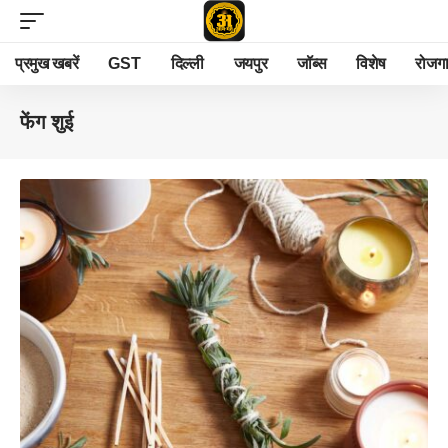
प्रमुख खबरें
GST
दिल्ली
जयपुर
जॉब्स
विशेष
रोजग
फेंग शुई