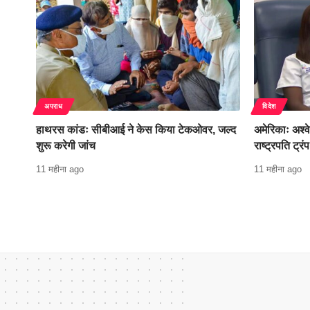
अपराध
विदेश
हाथरस कांडः सीबीआई ने केस किया टेकओवर, जल्द
अमेरिकाः अश्व
शुरू करेगी जांच
राष्ट्रपति ट्रं
11 महीना ago
11 महीना ago