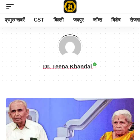
प्रमुख खबरें
GST
दिल्ली
जयपुर
जॉब्स
विशेष
रोजग
Dr. Teena Khandal