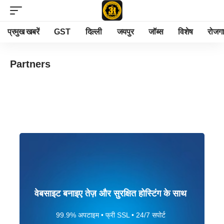
प्रमुख खबरें
GST
दिल्ली
जयपुर
जॉब्स
विशेष
रोजग
Partners
वेबसाइट बनाइए तेज़ और सुरक्षित होस्टिंग के साथ
99.9% अपटाइम • फ्री SSL • 24/7 सपोर्ट