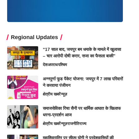
Regional Updates
“17 साल बाद, जयपुर बम धमाके के मामले में खुलासा
– चार आरोपी दोषी करार, सजा का फैसला बाकी”
देश
अपराध
पश्चिम
अन्नपूर्णा फूड पैकेट योजना: जयपुर में 7 लाख परिवारों
ने करवाया पंजीयन
क्षेत्रीय खबरें
न्यूज़
समाजसेविका रिचा सैनी पर धार्मिक आघात के खिलाफ
धरना-प्रदर्शन आज
क्षेत्रीय खबरें
न्यूज़
राजनीति
राज्य
महाशिवरात्रि पर सीएम योगी ने प्रदेशवासियों की