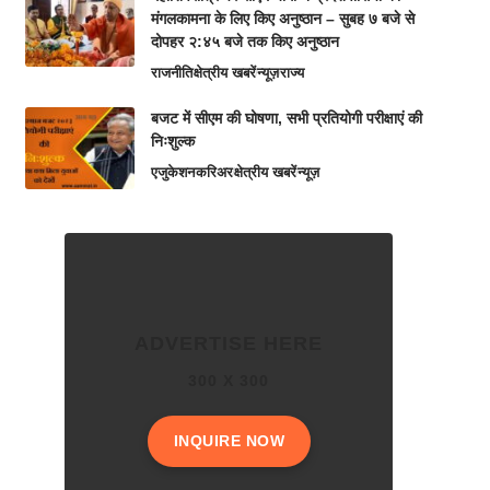
मंगलकामना के लिए किए अनुष्ठान – सुबह ७ बजे से
दोपहर २:४५ बजे तक किए अनुष्ठान
राजनीति
क्षेत्रीय खबरें
न्यूज़
राज्य
बजट में सीएम की घोषणा, सभी प्रतियोगी परीक्षाएं की
निःशुल्क
एजुकेशन
करिअर
क्षेत्रीय खबरें
न्यूज़
ADVERTISE HERE
300 X 300
INQUIRE NOW