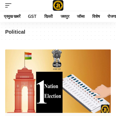
प्रमुख खबरें
GST
दिल्ली
जयपुर
जॉब्स
विशेष
रोजग
Political