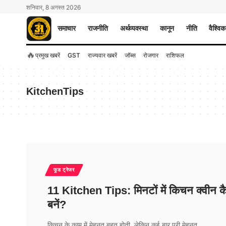
शनिवार, 8 अगस्त 2026
समाचार
राजनीति
अर्थव्यवस्था
कानून
नीति
वैश्विक
🔥
प्रमुख खबरें
GST
राज्यवार खबरें
जॉब्स
रोजगार
राशिफल
KitchenTips
फूड ट्रेजर
11 Kitchen Tips: मिनटों में किचन क्वीन क
बनें?
किचन के काम में मेहनत बहुत होती, लेकिन कई बार पूरी मेहनत…