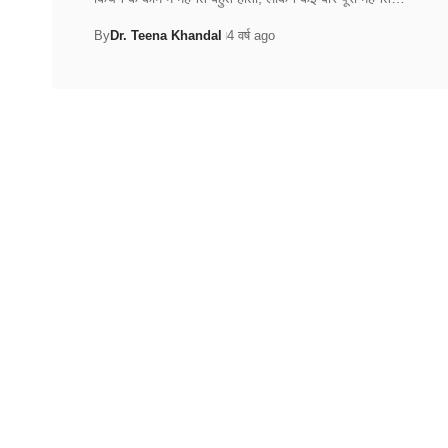
By
Dr. Teena Khandal
4 वर्ष ago