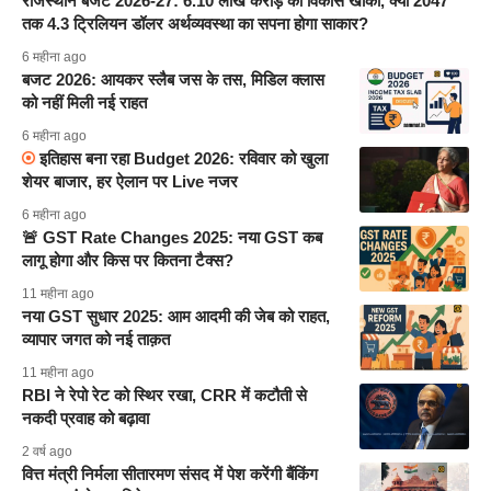
राजस्थान बजट 2026-27: 6.10 लाख करोड़ का विकास खाका, क्या 2047
तक 4.3 ट्रिलियन डॉलर अर्थव्यवस्था का सपना होगा साकार?
6 महीना ago
बजट 2026: आयकर स्लैब जस के तस, मिडिल क्लास
को नहीं मिली नई राहत
6 महीना ago
इतिहास बना रहा Budget 2026: रविवार को खुला
शेयर बाजार, हर ऐलान पर Live नजर
6 महीना ago
🚨 GST Rate Changes 2025: नया GST कब
लागू होगा और किस पर कितना टैक्स?
11 महीना ago
नया GST सुधार 2025: आम आदमी की जेब को राहत,
व्यापार जगत को नई ताक़त
11 महीना ago
RBI ने रेपो रेट को स्थिर रखा, CRR में कटौती से
नकदी प्रवाह को बढ़ावा
2 वर्ष ago
वित्त मंत्री निर्मला सीतारमण संसद में पेश करेंगी बैंकिंग