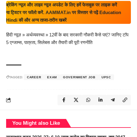
ब्रेकिंग न्यूज और लाइव न्यूज अपडेट के लिए हमें
फेसबुक
पर लाइक करें
या
ट्विटर
पर फॉलो करें.
AAMMAT.in
पर विस्तार से पढ़ें
Education
Hindi
की और अन्य ताजा-तरीन खबरें
हिंदी न्यूज़
»
अर्थव्यवस्था
»
12वीं के बाद सरकारी नौकरी कैसे पाएं? जानिए टॉप
5 एग्जाम्स, पात्रता, सिलेबस और तैयारी की पूरी रणनीति
TAGGED:
CAREER
EXAM
GOVERNMENT JOB
UPSC
You Might also Like