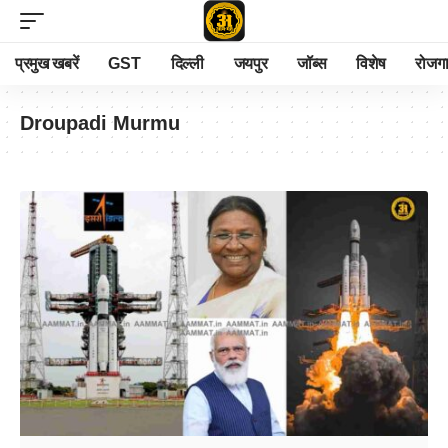
प्रमुख खबरें
GST
दिल्ली
जयपुर
जॉब्स
विशेष
रोजग
Droupadi Murmu