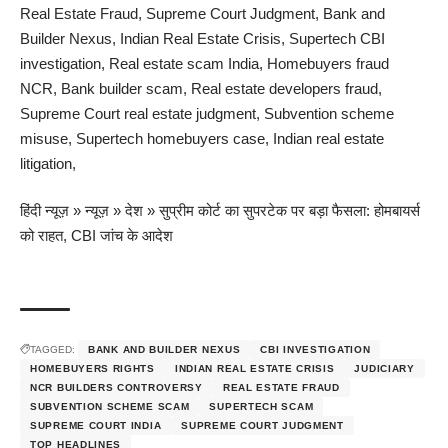
Real Estate Fraud, Supreme Court Judgment, Bank and
Builder Nexus, Indian Real Estate Crisis, Supertech CBI
investigation, Real estate scam India, Homebuyers fraud
NCR, Bank builder scam, Real estate developers fraud,
Supreme Court real estate judgment, Subvention scheme
misuse, Supertech homebuyers case, Indian real estate
litigation,
हिंदी न्यूज़
»
न्यूज़
»
देश
»
सुप्रीम कोर्ट का सुपरटेक पर बड़ा फैसला: होमबायर्स
को राहत, CBI जांच के आदेश
TAGGED:
BANK AND BUILDER NEXUS
CBI INVESTIGATION
HOMEBUYERS RIGHTS
INDIAN REAL ESTATE CRISIS
JUDICIARY
NCR BUILDERS CONTROVERSY
REAL ESTATE FRAUD
SUBVENTION SCHEME SCAM
SUPERTECH SCAM
SUPREME COURT INDIA
SUPREME COURT JUDGMENT
TOP HEADLINES