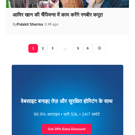
आमिर खान की चैंपियन्स में काम करेंगे रणबीर कपूर!
By
Pulakit Sharma
3 वर्ष ago
1
2
3
…
5
6
वेबसाइट बनाइए तेज़ और सुरक्षित होस्टिंग के साथ
99.9% अपटाइम • फ्री SSL • 24/7 सपोर्ट
Get 20% Extra Discount