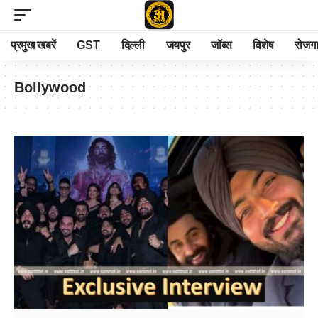
प्रमुख खबरें
GST
दिल्ली
जयपुर
जॉब्स
विशेष
रोजग
Bollywood