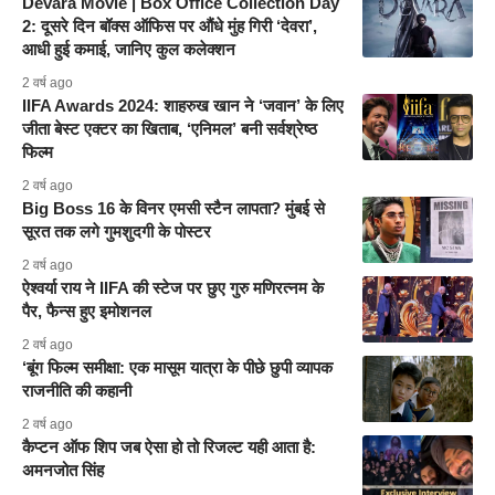
Devara Movie | Box Office Collection Day
2: दूसरे दिन बॉक्स ऑफिस पर औंधे मुंह गिरी ‘देवरा’,
आधी हुई कमाई, जानिए कुल कलेक्शन
2 वर्ष ago
IIFA Awards 2024: शाहरुख खान ने ‘जवान’ के लिए
जीता बेस्ट एक्टर का खिताब, ‘एनिमल’ बनी सर्वश्रेष्ठ
फिल्म
2 वर्ष ago
Big Boss 16 के विनर एमसी स्टैन लापता? मुंबई से
सूरत तक लगे गुमशुदगी के पोस्टर
2 वर्ष ago
ऐश्वर्या राय ने IIFA की स्टेज पर छुए गुरु मणिरत्नम के
पैर, फैन्स हुए इमोशनल
2 वर्ष ago
‘बूंग फिल्म समीक्षा: एक मासूम यात्रा के पीछे छुपी व्यापक
राजनीति की कहानी
2 वर्ष ago
कैप्टन ऑफ शिप जब ऐसा हो तो रिजल्ट यही आता है:
अमनजोत सिंह