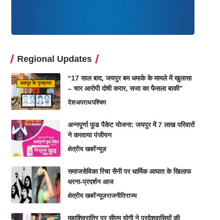
Regional Updates
“17 साल बाद, जयपुर बम धमाके के मामले में खुलासा
– चार आरोपी दोषी करार, सजा का फैसला बाकी”
देश
अपराध
पश्चिम
अन्नपूर्णा फूड पैकेट योजना: जयपुर में 7 लाख परिवारों
ने करवाया पंजीयन
क्षेत्रीय खबरें
न्यूज़
समाजसेविका रिचा सैनी पर धार्मिक आघात के खिलाफ
धरना-प्रदर्शन आज
क्षेत्रीय खबरें
न्यूज़
राजनीति
राज्य
महाशिवरात्रि पर सीएम योगी ने प्रदेशवासियों की