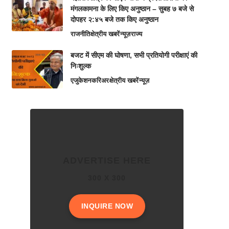
मंगलकामना के लिए किए अनुष्ठान – सुबह ७ बजे से
दोपहर २:४५ बजे तक किए अनुष्ठान
राजनीति
क्षेत्रीय खबरें
न्यूज़
राज्य
बजट में सीएम की घोषणा, सभी प्रतियोगी परीक्षाएं की
निःशुल्क
एजुकेशन
करिअर
क्षेत्रीय खबरें
न्यूज़
ADVERTISE HERE
300 X 300
INQUIRE NOW