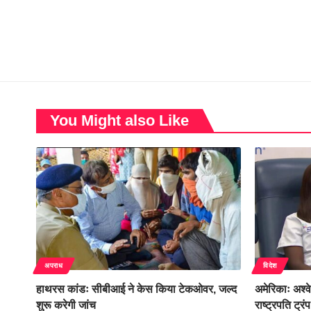
You Might also Like
अपराध
विदेश
हाथरस कांडः सीबीआई ने केस किया टेकओवर, जल्द
अमेरिकाः अश्व
शुरू करेगी जांच
राष्ट्रपति ट्रं