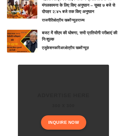
मंगलकामना के लिए किए अनुष्ठान – सुबह ७ बजे से
दोपहर २:४५ बजे तक किए अनुष्ठान
राजनीति
क्षेत्रीय खबरें
न्यूज़
राज्य
बजट में सीएम की घोषणा, सभी प्रतियोगी परीक्षाएं की
निःशुल्क
एजुकेशन
करिअर
क्षेत्रीय खबरें
न्यूज़
ADVERTISE HERE
300 X 300
INQUIRE NOW