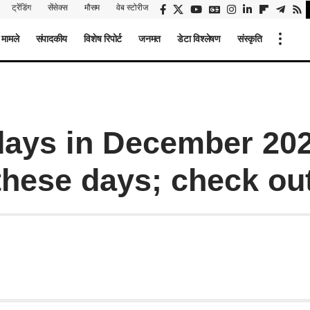
ट्रेंडिंग
सेंसेक्स
मौसम
वेब स्टोरीज
 मामले
संपादकीय
विशेष रिपोर्ट
जनमत
डेटा विश्लेषण
संस्कृति
days in December 20
hese days; check out 