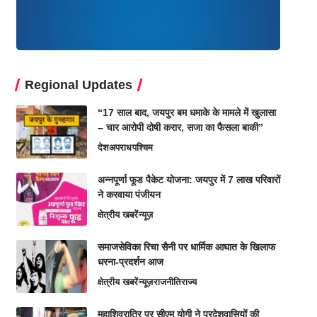
Regional Updates
“17 साल बाद, जयपुर बम धमाके के मामले में खुलासा
– चार आरोपी दोषी करार, सजा का फैसला बाकी”
देश
अपराध
पश्चिम
अन्नपूर्णा फूड पैकेट योजना: जयपुर में 7 लाख परिवारों
ने करवाया पंजीयन
क्षेत्रीय खबरें
न्यूज़
समाजसेविका रिचा सैनी पर धार्मिक आघात के खिलाफ
धरना-प्रदर्शन आज
क्षेत्रीय खबरें
न्यूज़
राजनीति
राज्य
महाशिवरात्रि पर सीएम योगी ने प्रदेशवासियों की