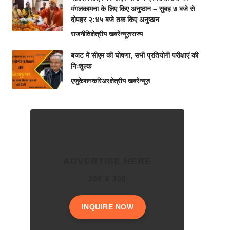
मंगलकामना के लिए किए अनुष्ठान – सुबह ७ बजे से
दोपहर २:४५ बजे तक किए अनुष्ठान
राजनीति
क्षेत्रीय खबरें
न्यूज़
राज्य
बजट में सीएम की घोषणा, सभी प्रतियोगी परीक्षाएं की
निःशुल्क
एजुकेशन
करिअर
क्षेत्रीय खबरें
न्यूज़
ADVERTISE HERE
300 X 300
INQUIRE NOW