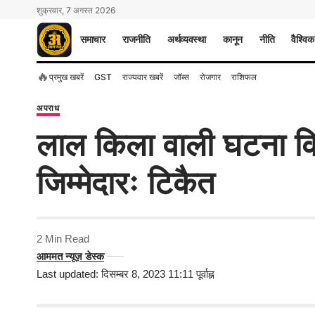
शुक्रवार, 7 अगस्त 2026
समाचार
राजनीति
अर्थव्यवस्था
कानून
नीति
वैश्विक
🔥
प्रमुख खबरें
GST
राज्यवार खबरें
जॉब्स
रोजगार
राशिफल
अपराध
लाल किला वाली घटना क
जिम्मेदारः टिकैत
2 Min Read
आममत न्यूज़ डेस्क
Last updated: दिसम्बर 8, 2023 11:11 पूर्वाह्न