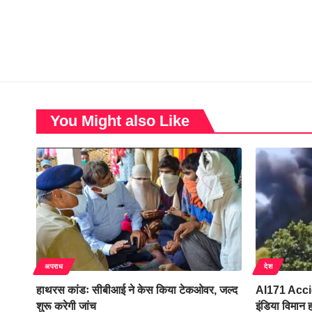
You Might also Like
अपराध
देश
हाथरस कांडः सीबीआई ने केस किया टेकओवर, जल्द
AI171 Accid
शुरू करेगी जांच
इंडिया विमान 