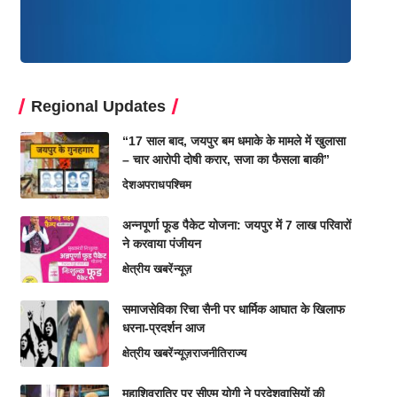
Regional Updates
“17 साल बाद, जयपुर बम धमाके के मामले में खुलासा
– चार आरोपी दोषी करार, सजा का फैसला बाकी”
देश
अपराध
पश्चिम
अन्नपूर्णा फूड पैकेट योजना: जयपुर में 7 लाख परिवारों
ने करवाया पंजीयन
क्षेत्रीय खबरें
न्यूज़
समाजसेविका रिचा सैनी पर धार्मिक आघात के खिलाफ
धरना-प्रदर्शन आज
क्षेत्रीय खबरें
न्यूज़
राजनीति
राज्य
महाशिवरात्रि पर सीएम योगी ने प्रदेशवासियों की