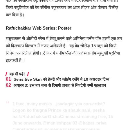
पॉल की वेबसीरीज रफूचक्कर का टीजर और पोस्टर रिलीज कर दिया गया है।
जियो स्टूडियोज की वेब सीरीज रफूचक्कर का आज टीज़र और पोस्टर रिलीज़
कर दिया है।
Rafuchakkar Web Series: Poster
रफूचक्कर से ओटीटी स्पेस में डेब्यू करने वाले अभिनेता मनीष पॉल इसमें एक ठग
की दिलचस्प किरदार में नजर आनेवाले है। यह वेब सीरीज़ 15 जून को जियो
सिनेमा पर रिलीज़ होगी। टीजर में मनीष पॉल की अविश्वसनीय बहुमुखी प्रतिभा
झलकती है ।
यह भी पढ़ें!
Sensitive Skin को हेल्दी और ग्लोइंग रखेंगे ये 10 असरदार टिप्स
आश्रम 3: इस बार बाबा से दिमागी ताकत से निपटेगी पम्मी पहलवान
1 face, many masks…jaadugar yaa con-artist?
Logon ko thugna Prince ka shauk nahi, pesha
hai!
#RafuchakkarOnJioCinema
streaming free, 15
June onwards.
@manieshpaul03
@bapat_priya
@jiostudios
@jiocinema
@akshapardasany