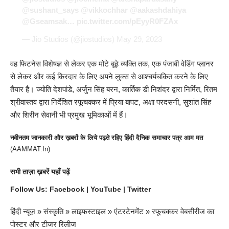
@sushant_says
@vikkochhar
@aakashdahiya
@Gseamsak
…
pic.twitter.com/pEyyR0FZAx
— Jio Studios (@jiostudios)
May 29, 2023
वह फिटनेस विशेषज्ञ से लेकर एक मोटे बूढ़े व्यक्ति तक, एक पंजाबी वेडिंग प्लानर
से लेकर और कई किरदार के लिए अपने लुक्स से आश्चर्यचकित करने के लिए
तैयार है। ज्योति देशपांडे, अर्जुन सिंह बरन, कार्तिक डी निशंदर द्वारा निर्मित, रितम
श्रीवास्तव द्वारा निर्देशित रफूचक्कर में प्रिया बापट, अक्षा परदसनी, सुशांत सिंह
और शिरीन सेवानी भी प्रमुख भूमिकाओं में हैं।
नवीनतम जानकारी और ख़बरों के लिये पढ़ते रहिए हिंदी दैनिक समाचार पत्र आम मत
(
AAMMAT.In
)
सभी
ताज़ा ख़बरें
यहाँ पढ़ें
Follow Us:
Facebook
|
YouTube
|
Twitter
हिंदी न्यूज़
»
संस्कृति
»
लाइफस्टाइल
»
एंटरटेनमेंट
»
रफूचक्कर वेबसीरीज का
पोस्टर और टीजर रिलीज