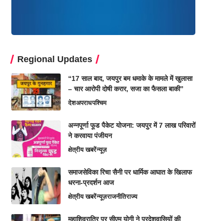
Regional Updates
“17 साल बाद, जयपुर बम धमाके के मामले में खुलासा
– चार आरोपी दोषी करार, सजा का फैसला बाकी”
देश
अपराध
पश्चिम
अन्नपूर्णा फूड पैकेट योजना: जयपुर में 7 लाख परिवारों
ने करवाया पंजीयन
क्षेत्रीय खबरें
न्यूज़
समाजसेविका रिचा सैनी पर धार्मिक आघात के खिलाफ
धरना-प्रदर्शन आज
क्षेत्रीय खबरें
न्यूज़
राजनीति
राज्य
महाशिवरात्रि पर सीएम योगी ने प्रदेशवासियों की