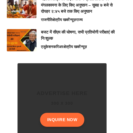
मंगलकामना के लिए किए अनुष्ठान – सुबह ७ बजे से
दोपहर २:४५ बजे तक किए अनुष्ठान
राजनीति
क्षेत्रीय खबरें
न्यूज़
राज्य
बजट में सीएम की घोषणा, सभी प्रतियोगी परीक्षाएं की
निःशुल्क
एजुकेशन
करिअर
क्षेत्रीय खबरें
न्यूज़
ADVERTISE HERE
300 X 300
INQUIRE NOW