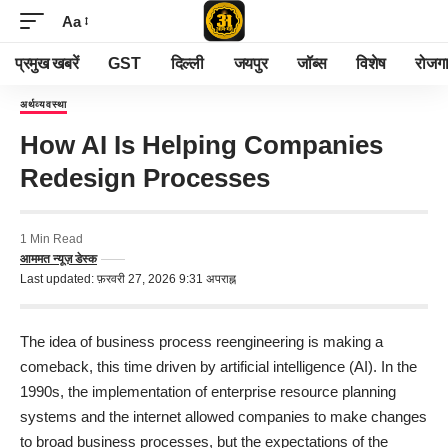
Aa
प्रमुख खबरें
GST
दिल्ली
जयपुर
जॉब्स
विशेष
रोजग
अर्थव्यवस्था
How AI Is Helping Companies
Redesign Processes
1 Min Read
आममत न्यूज़ डेस्क
Last updated: फ़रवरी 27, 2026 9:31 अपराह्न
The idea of business process reengineering is making a
comeback, this time driven by artificial intelligence (AI). In the
1990s, the implementation of enterprise resource planning
systems and the internet allowed companies to make changes
to broad business processes, but the expectations of the