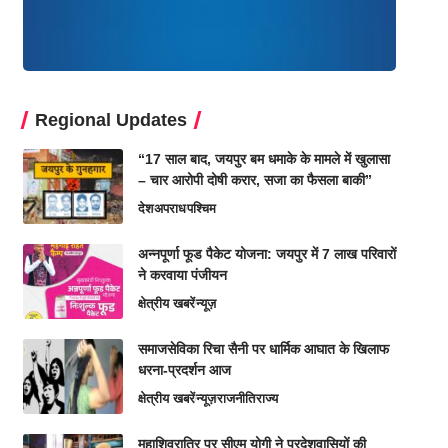
Regional Updates
“17 साल बाद, जयपुर बम धमाके के मामले में खुलासा
– चार आरोपी दोषी करार, सजा का फैसला बाकी”
देश
अपराध
पश्चिम
अन्नपूर्णा फूड पैकेट योजना: जयपुर में 7 लाख परिवारों
ने करवाया पंजीयन
क्षेत्रीय खबरें
न्यूज़
समाजसेविका रिचा सैनी पर धार्मिक आघात के खिलाफ
धरना-प्रदर्शन आज
क्षेत्रीय खबरें
न्यूज़
राजनीति
राज्य
महाशिवरात्रि पर सीएम योगी ने प्रदेशवासियों की