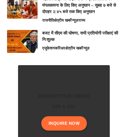
मंगलकामना के लिए किए अनुष्ठान – सुबह ७ बजे से
दोपहर २:४५ बजे तक किए अनुष्ठान
राजनीति
क्षेत्रीय खबरें
न्यूज़
राज्य
बजट में सीएम की घोषणा, सभी प्रतियोगी परीक्षाएं की
निःशुल्क
एजुकेशन
करिअर
क्षेत्रीय खबरें
न्यूज़
ADVERTISE HERE
300 X 300
INQUIRE NOW