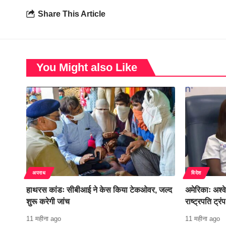
Share This Article
You Might also Like
अपराध
विदेश
हाथरस कांडः सीबीआई ने केस किया टेकओवर, जल्द
अमेरिकाः अश्व
शुरू करेगी जांच
राष्ट्रपति ट्रं
11 महीना ago
11 महीना ago