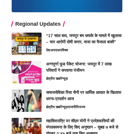
Regional Updates
“17 साल बाद, जयपुर बम धमाके के मामले में खुलासा
– चार आरोपी दोषी करार, सजा का फैसला बाकी”
देश
अपराध
पश्चिम
अन्नपूर्णा फूड पैकेट योजना: जयपुर में 7 लाख
परिवारों ने करवाया पंजीयन
क्षेत्रीय खबरें
न्यूज़
समाजसेविका रिचा सैनी पर धार्मिक आघात के खिलाफ
धरना-प्रदर्शन आज
क्षेत्रीय खबरें
न्यूज़
राजनीति
राज्य
महाशिवरात्रि पर सीएम योगी ने प्रदेशवासियों की
मंगलकामना के लिए किए अनुष्ठान – सुबह ७ बजे से
दोपहर २:४५ बजे तक किए अनुष्ठान