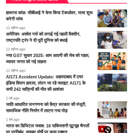
हाथरस कांडः सीबीआई ने केस किया टेकओवर, जल्द शुरू
करेगी जांच
11 महीना ago
अमेरिकाः अश्वेत नर्स को लगाई गई पहली वैक्सीन,
राष्ट्रपति ट्रंप ने दी पूरी दुनिया को बधाई
11 महीना ago
नया GST सुधार 2025: आम आदमी की जेब को राहत,
व्यापार जगत को नई ताक़त
11 महीना ago
AI171 Accident Update: अहमदाबाद में एयर
इंडिया विमान हादसा, लंदन जा रहे फ्लाइट AI171 के
सभी 242 यात्रियों की मौत की आशंका
1 वर्ष ago
जाति आधारित जनगणना को केंद्र सरकार की मंजूरी,
सामाजिक नीति निर्माण में लाएगा नया मोड़
1 वर्ष ago
भारत का डिजिटल जवाब: 16 पाकिस्तानी यूट्यूब चैनलों
पर प्रतिबंध, साइबर मोर्चे पर कड़ा एक्शन