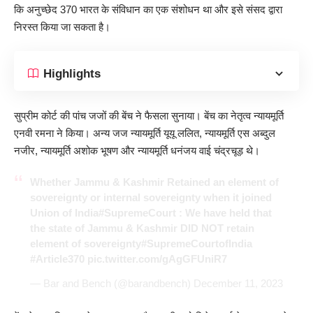
कि अनुच्छेद 370 भारत के संविधान का एक संशोधन था और इसे संसद द्वारा
निरस्त किया जा सकता है।
Highlights
सुप्रीम कोर्ट की पांच जजों की बेंच ने फैसला सुनाया। बेंच का नेतृत्व न्यायमूर्ति
एनवी रमना ने किया। अन्य जज न्यायमूर्ति यूयू ललित, न्यायमूर्ति एस अब्दुल
नजीर, न्यायमूर्ति अशोक भूषण और न्यायमूर्ति धनंजय वाई चंद्रचूड़ थे।
Whether Jammu & Kashmir Retained an element of
sovereignty or internal sovereignty when it joined
Union of India
#SupremeCourt
: We have held that
the state of Jammu & Kashmir DID NOT retain
element of sovereignty
#SupremeCourtofIndia
#Article370
pic.twitter.com/gAgGFUniR7
— Bar and Bench (@barandbench)
December 11, 2023