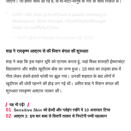
जाएगी। जो हमारे साथ आ रहे हैं, वो मां-माटी-मानुष के नारे के साथ निकले थे।
LIVE: HM Shri
@AmitShah
's public meeting in
Midnapore, West Bengal.
#AmitShahInBengal
https://t.co/28j3LFLtnc
— BJP (@BJP4India)
December 19, 2020
शाह ने रामकृष्ण आश्रम से की मिशन बंगाल की शुरुआत
शाह ने कहा कि इस महान भूमि को प्रणाम करता हूं, जहां शिक्षा शास्त्री ईश्वरचंद्र
विद्यासागर और शहीद खुदीराम बोस का जन्म हुआ। 18 साल का लड़का हाथ में
गीता लेकर हंसते-हंसते फांसी पर झूल गया। उनकी शहादत के बाद लोगों में
खुदीराम की धोती पहनने की होड़ लग गई थी। अमित शाह ने मिशन बंगाल की
शुरुआत रामकृष्ण आश्रम जाकर की।
यह भी पढ़ें!
Sensitive Skin को हेल्दी और ग्लोइंग रखेंगे ये 10 असरदार टिप्स
आश्रम 3: इस बार बाबा से दिमागी ताकत से निपटेगी पम्मी पहलवान