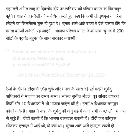
गृहमंत्री अमित शाह दो दिवसीय दौरे पर शनिवार को पश्चिम बंगाल के मिदनापुर
पहुंचे। शाह ने एक रैली को संबोधित करते हुए कहा कि अभी तो तृणमूल कांग्रेस
छोड़ने का सिलसिला शुरू ही हुआ है। चुनाव आते-आते राज्य में ऐसे हालात होंगे कि
ममता बनर्जी अकेली रह जाएंगी। भाजपा पश्चिम बंगाल विधानसभा चुनाव में 200
सीटों के प्रचंड बहुमत के साथ सरकार बनाएगी।
Some more pictures from today’s rally in
Midnapore, West Bengal.
pic.twitter.com/3PNLEyz8cF
— Amit Shah (@AmitShah)
December 19, 2020
रैली के दौरान टीएमसी छोड़ चुके और ममता के खास रहे पूर्व मंत्री शुभेंदु
अधिकारी ने भाजपा का दामन थामा। सांसद सुनील मंडल, पूर्व सांसद दशरथ
तिर्की और 10 विधायकों ने भी भाजपा जॉइन की है। इनमें 5 विधायक तृणमूल
कांग्रेस के हैं। शाह ने कहा कि शुभेंदु की अगुआई में आज सभी अच्छे लोग भाजपा
से जुड़े हैं। दीदी कहती हैं कि भाजपा दलबदल कराती हैं। दीदी जब कांग्रेस
छोड़कर तृणमूल में आई थीं, वो क्या था। चुनाव आते-आते तृणमूल खाली हो