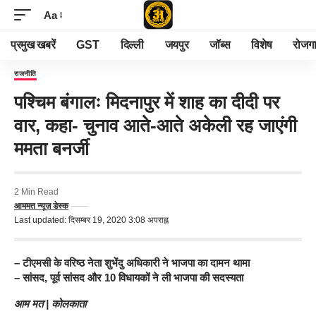
Aa
प्रमुख खबरें
GST
दिल्ली
जयपुर
जॉब्स
विशेष
रोजग
राजनीति
पश्चिम बंगालः मिदनापुर में शाह का दीदी पर
वार, कहा- चुनाव आते-आते अकेली रह जाएंगी
ममता बनर्जी
2 Min Read
आममत न्यूज़ डेस्क
Last updated: दिसम्बर 19, 2020 3:08 अपराह्न
– टीएमसी के वरिष्ठ नेता शुभेंदु अधिकारी ने भाजपा का दामन थामा
– सांसद, पूर्व सांसद और 10 विधायकों ने ली भाजपा की सदस्यता
आम मत | कोलकाता