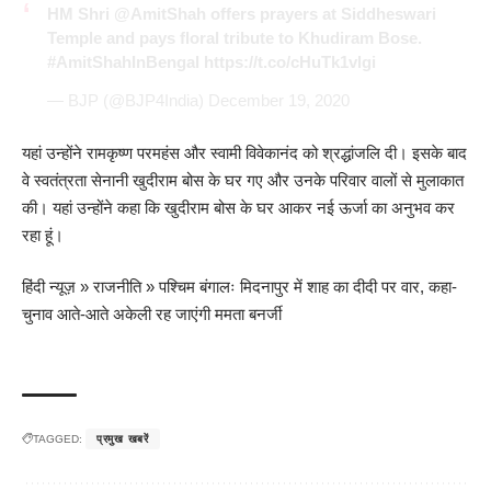
HM Shri
@AmitShah
offers prayers at Siddheswari
Temple and pays floral tribute to Khudiram Bose.
#AmitShahInBengal
https://t.co/cHuTk1vlgi
— BJP (@BJP4India)
December 19, 2020
यहां उन्होंने रामकृष्ण परमहंस और स्वामी विवेकानंद को श्रद्धांजलि दी। इसके बाद
वे स्वतंत्रता सेनानी खुदीराम बोस के घर गए और उनके परिवार वालों से मुलाकात
की। यहां उन्होंने कहा कि खुदीराम बोस के घर आकर नई ऊर्जा का अनुभव कर
रहा हूं।
हिंदी न्यूज़
»
राजनीति
»
पश्चिम बंगालः मिदनापुर में शाह का दीदी पर वार, कहा-
चुनाव आते-आते अकेली रह जाएंगी ममता बनर्जी
TAGGED:
प्रमुख खबरें