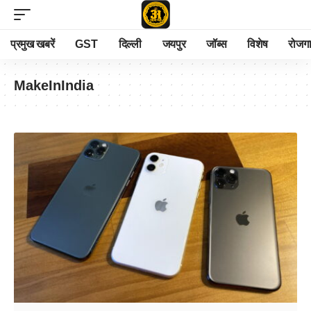
प्रमुख खबरें
GST
दिल्ली
जयपुर
जॉब्स
विशेष
रोजग
MakeInIndia