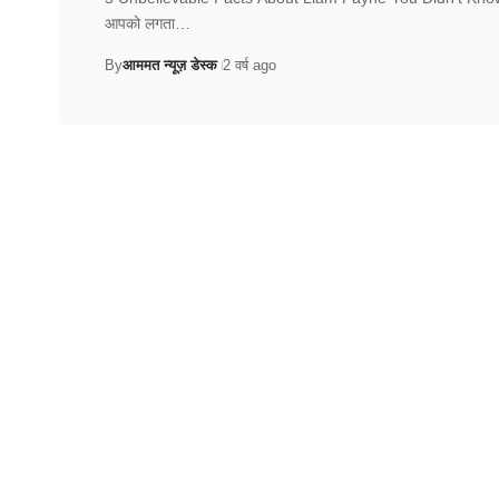
आपको लगता…
By
आममत न्यूज़ डेस्क
2 वर्ष ago