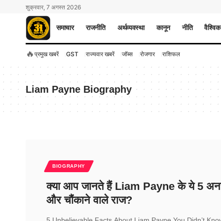
शुक्रवार, 7 अगस्त 2026
समाचार
राजनीति
अर्थव्यवस्था
कानून
नीति
वैश्विक
🔥
प्रमुख खबरें
GST
राज्यवार खबरें
जॉब्स
रोजगार
राशिफल
Liam Payne Biography
BIOGRAPHY
क्या आप जानते हैं Liam Payne के ये 5 अन
और चौंकाने वाले राज?
5 Unbelievable Facts About Liam Payne You Didn’t Know