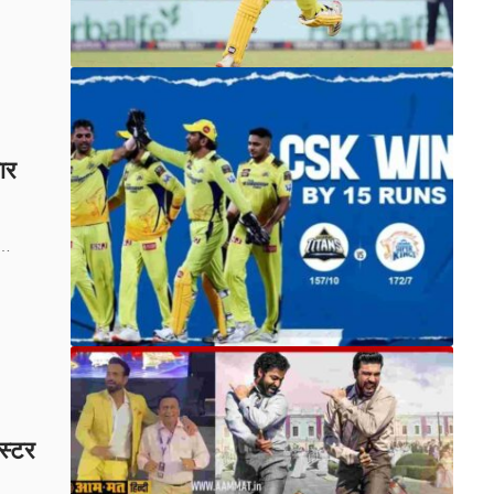
ार
़…
स्टर