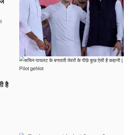
जे
की
ी है