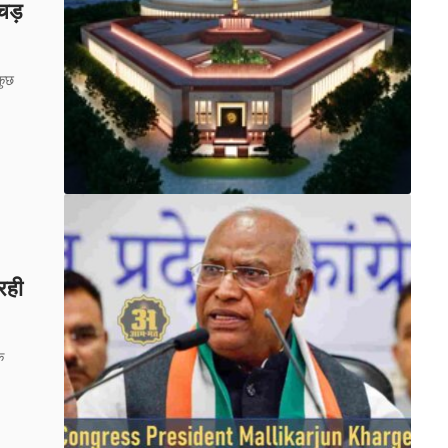
चड़
कुछ
रही
ि