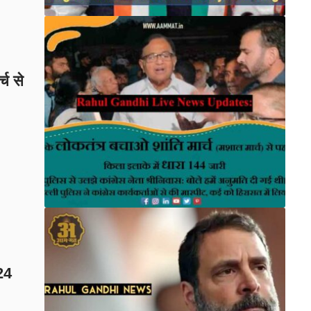
च से
24