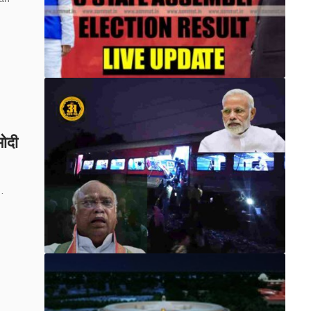
मोदी
ल…