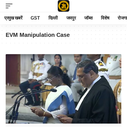
प्रमुख खबरें
GST
दिल्ली
जयपुर
जॉब्स
विशेष
रोजग
EVM Manipulation Case