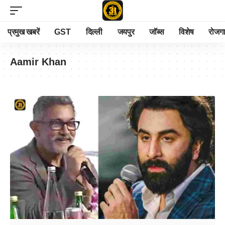
प्रमुख खबरें
GST
दिल्ली
जयपुर
जॉब्स
विशेष
रोजग
Aamir Khan