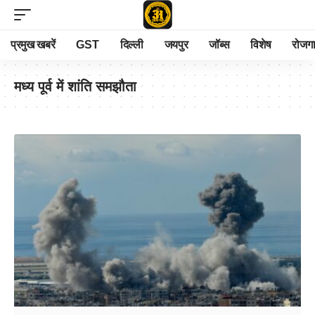
प्रमुख खबरें
GST
दिल्ली
जयपुर
जॉब्स
विशेष
रोजग
मध्य पूर्व में शांति समझौता