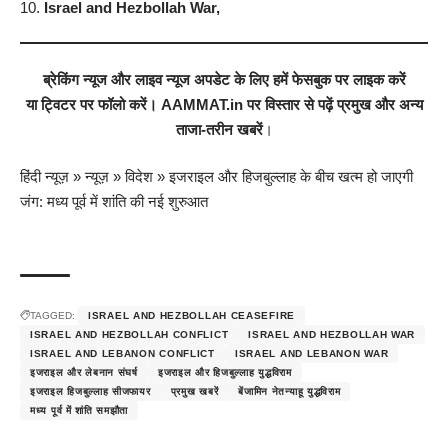
Israel and Hezbollah War,
ब्रेकिंग न्यूज
और
लाइव न्यूज
अपडेट के लिए हमें
फेसबुक
पर लाइक करें
या
ट्विटर
पर फॉलो करें।
AAMMAT.in
पर विस्तार से पढ़ें
प्रमुख
और अन्य
ताजा-तरीन खबरें
।
हिंदी न्यूज़
»
न्यूज़
»
विदेश
»
इजराइल और हिजबुल्लाह के बीच खत्म हो जाएगी
जंग: मध्य पूर्व में शांति की नई शुरुआत
TAGGED:
ISRAEL AND HEZBOLLAH CEASEFIRE
ISRAEL AND HEZBOLLAH CONFLICT
ISRAEL AND HEZBOLLAH WAR
ISRAEL AND LEBANON CONFLICT
ISRAEL AND LEBANON WAR
इजराइल और लेबनान संघर्ष
इजराइल और हिजबुल्लाह युद्धविराम
इजराइल हिजबुल्लाह सीजफायर
प्रमुख खबरें
बेंजामिन नेतन्याहू युद्धविराम
मध्य पूर्व में शांति समझौता