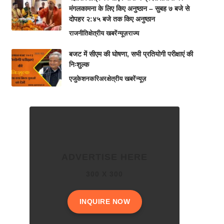
मंगलकामना के लिए किए अनुष्ठान – सुबह ७ बजे से
दोपहर २:४५ बजे तक किए अनुष्ठान
राजनीति
क्षेत्रीय खबरें
न्यूज़
राज्य
बजट में सीएम की घोषणा, सभी प्रतियोगी परीक्षाएं की
निःशुल्क
एजुकेशन
करिअर
क्षेत्रीय खबरें
न्यूज़
ADVERTISE HERE
300 X 300
INQUIRE NOW