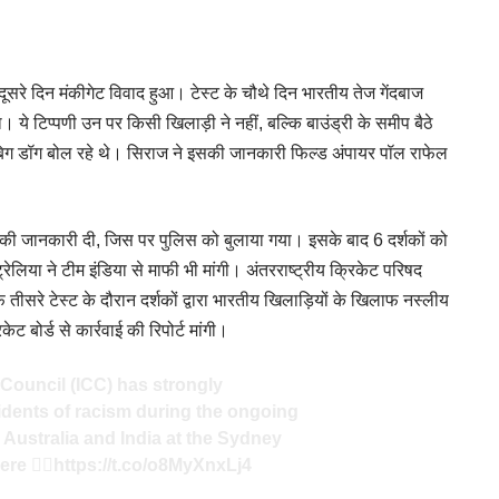
र दूसरे दिन मंकीगेट विवाद हुआ। टेस्ट के चौथे दिन भारतीय तेज गेंदबाज
 ये टिप्पणी उन पर किसी खिलाड़ी ने नहीं, बल्कि बाउंड्री के समीप बैठे
 बिग डॉग बोल रहे थे। सिराज ने इसकी जानकारी फिल्ड अंपायर पॉल राफेल
 की जानकारी दी, जिस पर पुलिस को बुलाया गया। इसके बाद 6 दर्शकों को
लिया ने टीम इंडिया से माफी भी मांगी। अंतरराष्ट्रीय क्रिकेट परिषद
तीसरे टेस्ट के दौरान दर्शकों द्वारा भारतीय खिलाड़ियों के खिलाफ नस्लीय
ट बोर्ड से कार्रवाई की रिपोर्ट मांगी।
 Council (ICC) has strongly
dents of racism during the ongoing
 Australia and India at the Sydney
re 👇🏼
https://t.co/o8MyXnxLj4