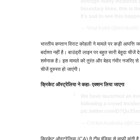
through many incidents of
boundary Iines, this is t
It's sad to see this happe
— Virat Kohli (@imVkohli
भारतीय कप्तान विराट कोहली ने मामले पर कड़ी आपत्ति ज
बर्दाश्त नहीं है। बाउंड्री लाइन पर बहुत सारी बेहूदा चीजें द
शर्मनाक है। इस मामले को तुरंत और बेहद गंभीर नजरिए से 
चीजें दुरुस्त हो जाएंगी।
क्रिकेट ऑस्ट्रेलिया ने कहा- एक्शन लिया जाएगा
We have launched an inve
following a crowd inciden
pic.twitter.com/D7Qu3S
— Cricket Australia (@Cri
क्रिकेट ऑस्ट्रेलिया (CA) ने टीम इंडिया से माफी मांगी ह