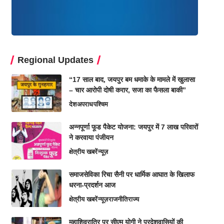
Regional Updates
“17 साल बाद, जयपुर बम धमाके के मामले में खुलासा
– चार आरोपी दोषी करार, सजा का फैसला बाकी”
देश
अपराध
पश्चिम
अन्नपूर्णा फूड पैकेट योजना: जयपुर में 7 लाख परिवारों
ने करवाया पंजीयन
क्षेत्रीय खबरें
न्यूज़
समाजसेविका रिचा सैनी पर धार्मिक आघात के खिलाफ
धरना-प्रदर्शन आज
क्षेत्रीय खबरें
न्यूज़
राजनीति
राज्य
महाशिवरात्रि पर सीएम योगी ने प्रदेशवासियों की