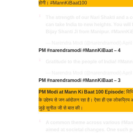
होगी। #MannKiBaat100
The strength of our Nari Shakti and a co
can take India to new heights. You will
Bijay Shanti Ji from Manipur.
#MannKiB
— Narendra Modi (@narendramodi)
April
PM #narendramodi #MannKiBaat – 4
Gratitude to the people of India!
#Mann
— Narendra Modi (@narendramodi)
April
PM #narendramodi #MannKiBaat – 3
PM Modi at Mann Ki Baat 100 Episode:
विभि
के उद्देश्य से जन आंदोलन रहा है। ऐसा ही एक लोकप्रिय
जुड़े सुनील जी से बात की।
A common theme across various
#Man
aimed at societal changes. One such p