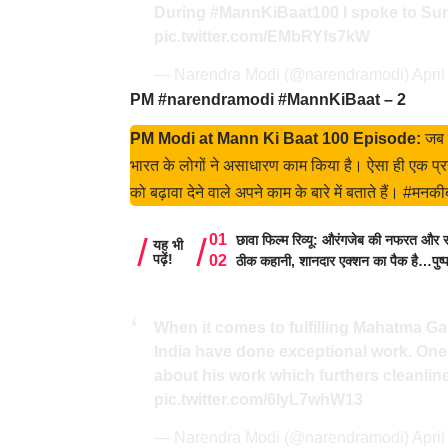
During
#MannKiBaat100
I spoke to Sun
pic.twitter.com/EMbRYfs7kW
— Narendra Modi (@narendramodi)
April
PM #narendramodi #MannKiBaat – 2
PM Modi at Mann Ki Baat 100 Episode:
जब म
भारत के लोगों ने असाधारण काम किया है। ऐसा ही एक प्रया
को बढ़ावा देने वाले अपने काम के बारे में बताते हैं। #मन
छावा फिल्म रिव्यू: औरंगजेब की नफरत और स
यह भी
पढ़ें!
ठीक कहानी, शानदार एक्शन का पैक है…पुष्
When it comes to fulfilling Mahatma G
India have done exceptional work. One
about his work which furthers cleanli
pic.twitter.com/6IyL7whW13
— Narendra Modi (@narendramodi)
April