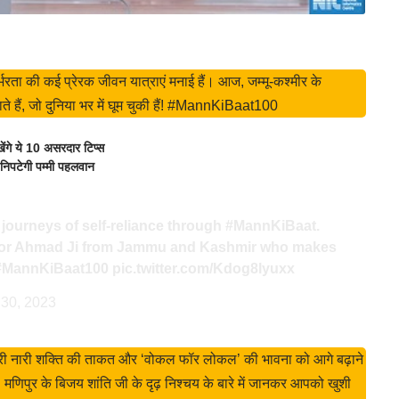
ता की कई प्रेरक जीवन यात्राएं मनाई हैं। आज, जम्मू-कश्मीर के
ते हैं, जो दुनिया भर में घूम चुकी हैं! #MannKiBaat100
ंगे ये 10 असरदार टिप्स
निपटेगी पम्मी पहलवान
 journeys of self-reliance through
#MannKiBaat
.
oor Ahmad Ji from Jammu and Kashmir who makes
#MannKiBaat100
pic.twitter.com/Kdog8lyuxx
 30, 2023
ी नारी शक्ति की ताकत और ‘वोकल फॉर लोकल’ की भावना को आगे बढ़ाने
मणिपुर के बिजय शांति जी के दृढ़ निश्चय के बारे में जानकर आपको खुशी