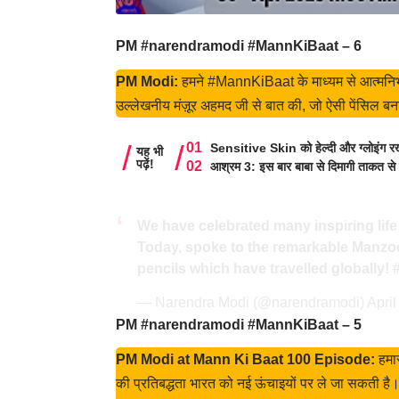
PM #narendramodi #MannKiBaat – 6
PM Modi:
हमने #MannKiBaat के माध्यम से आत्मनिर्भर
उल्लेखनीय मंज़ूर अहमद जी से बात की, जो ऐसी पेंसिल बना
Sensitive Skin को हेल्दी और ग्लोइंग रखे
यह भी
पढ़ें!
आश्रम 3: इस बार बाबा से दिमागी ताकत से 
We have celebrated many inspiring life
Today, spoke to the remarkable Manz
pencils which have travelled globally!
— Narendra Modi (@narendramodi)
April
PM #narendramodi #MannKiBaat – 5
PM Modi at Mann Ki Baat 100 Episode:
हमार
की प्रतिबद्धता भारत को नई ऊंचाइयों पर ले जा सकती है। 