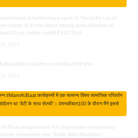
mmitment to furthering a spirit of ‘Vocal for Local’
 feel happy to know about strong determination of
aat100
pic.twitter.com/XiF62JTRxA
 30, 2023
KiBaat100
pic.twitter.com/c8QumPP1Ru
 30, 2023
न्न #MannKiBaat कार्यक्रमों में एक सामान्य विषय सामाजिक परिवर्तन
 आंदोलन था ‘बेटी के साथ सेल्फी’। #मनकीबात100 के दौरान मैंने इससे
nKiBaat
programmes has been mass movements
opular movement was ‘Selfie With Daughter.’