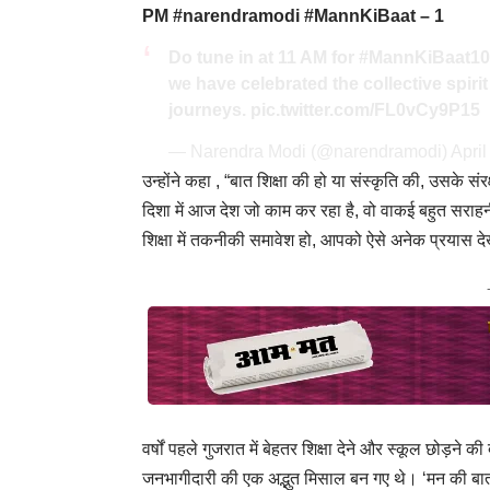
PM #narendramodi #MannKiBaat – 1
Do tune in at 11 AM for
#MannKiBaat10
we have celebrated the collective spirit
journeys.
pic.twitter.com/FL0vCy9P15
— Narendra Modi (@narendramodi)
April
उन्होंने कहा , “बात शिक्षा की हो या संस्कृति की, उसके स
दिशा में आज देश जो काम कर रहा है, वो वाकई बहुत सराह
शिक्षा में तकनीकी समावेश हो, आपको ऐसे अनेक प्रयास देख
वर्षों पहले गुजरात में बेहतर शिक्षा देने और स्कूल छोड़ने
जनभागीदारी की एक अद्भुत मिसाल बन गए थे। ‘मन की बात’ मे