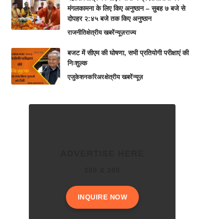
मंगलकामना के लिए किए अनुष्ठान – सुबह ७ बजे से
दोपहर २:४५ बजे तक किए अनुष्ठान
राजनीति
क्षेत्रीय खबरें
न्यूज़
राज्य
बजट में सीएम की घोषणा, सभी प्रतियोगी परीक्षाएं की
निःशुल्क
एजुकेशन
करिअर
क्षेत्रीय खबरें
न्यूज़
ADVERTISE HERE
300 X 300
INQUIRE NOW