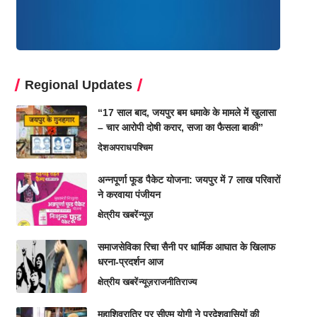
Regional Updates
“17 साल बाद, जयपुर बम धमाके के मामले में खुलासा
– चार आरोपी दोषी करार, सजा का फैसला बाकी”
देश
अपराध
पश्चिम
अन्नपूर्णा फूड पैकेट योजना: जयपुर में 7 लाख परिवारों
ने करवाया पंजीयन
क्षेत्रीय खबरें
न्यूज़
समाजसेविका रिचा सैनी पर धार्मिक आघात के खिलाफ
धरना-प्रदर्शन आज
क्षेत्रीय खबरें
न्यूज़
राजनीति
राज्य
महाशिवरात्रि पर सीएम योगी ने प्रदेशवासियों की