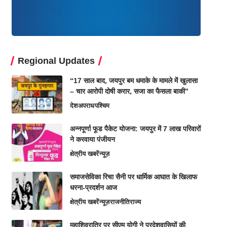
Regional Updates
“17 साल बाद, जयपुर बम धमाके के मामले में खुलासा
– चार आरोपी दोषी करार, सजा का फैसला बाकी”
देश
अपराध
पश्चिम
अन्नपूर्णा फूड पैकेट योजना: जयपुर में 7 लाख परिवारों
ने करवाया पंजीयन
क्षेत्रीय खबरें
न्यूज़
समाजसेविका रिचा सैनी पर धार्मिक आघात के खिलाफ
धरना-प्रदर्शन आज
क्षेत्रीय खबरें
न्यूज़
राजनीति
राज्य
महाशिवरात्रि पर सीएम योगी ने प्रदेशवासियों की