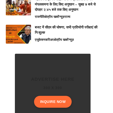
मंगलकामना के लिए किए अनुष्ठान – सुबह ७ बजे से
दोपहर २:४५ बजे तक किए अनुष्ठान
राजनीति
क्षेत्रीय खबरें
न्यूज़
राज्य
बजट में सीएम की घोषणा, सभी प्रतियोगी परीक्षाएं की
निःशुल्क
एजुकेशन
करिअर
क्षेत्रीय खबरें
न्यूज़
ADVERTISE HERE
300 X 300
INQUIRE NOW