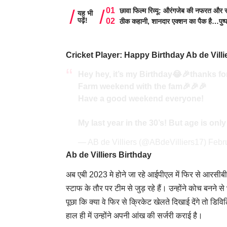
छावा फिल्म रिव्यू: औरंगजेब की नफरत और स
यह भी
पढ़ें!
ठीक कहानी, शानदार एक्शन का पैक है…पुष्
Cricket Player: Happy Birthday Ab de Villi
Hey hey, it’s my Birthday😂🎉thanks fo
Farm weekend with the fam🎉🎉🎉
Have a good weekend everyone!
My last year in the 30’s! But age is only
— AB de Villiers (@ABdeVilliers17)
Febr
Ab de Villiers Birthday
अब एबी 2023 मे होने जा रहे आईपीएल में फिर से आरसीबी से ज
स्टाफ के तौर पर टीम से जुड़ रहे हैं। उन्होंने कोच बन
पूछा कि क्या वे फिर से क्रिकेट खेलते दिखाई देंगे तो डिव
हाल ही में उन्होंने अपनी आंख की सर्जरी कराई है।