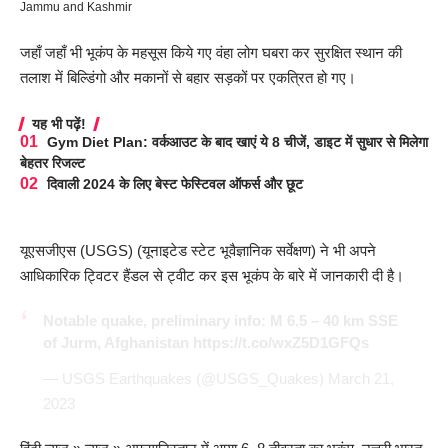
Jammu and Kashmir
जहाँ जहाँ भी भूकंप के महसूस किये गए वंहा लोग घबरा कर सुरक्षित स्थान की
तलाश में बिल्डिंगो और मकानों से बहार सड़कों पर एकत्रित हो गए।
यह भी पढ़ें!
Gym Diet Plan: वर्कआउट के बाद खाएं ये 8 चीजें, डाइट में सुधार से मिलेगा
बेहतर रिजल्ट
दिवाली 2024 के लिए बेस्ट फेस्टिवल ऑफर्स और छूट
यूएसजीएस (USGS) (यूनाइटेड स्टेट भूवैज्ञानिक सर्वेक्षण) ने भी अपने
आधिकारिक ट्विटर हैंडल से ट्वीट कर इस भूकंप के बारे में जानकारी दी है।
Notable quake, preliminary info: M 6.5 – 40 km SSE
of Jurm, Afghanistan
https://t.co/wxZ5D1GFQs
— USGS Earthquakes (@USGS_Quakes)
March 21,
2023