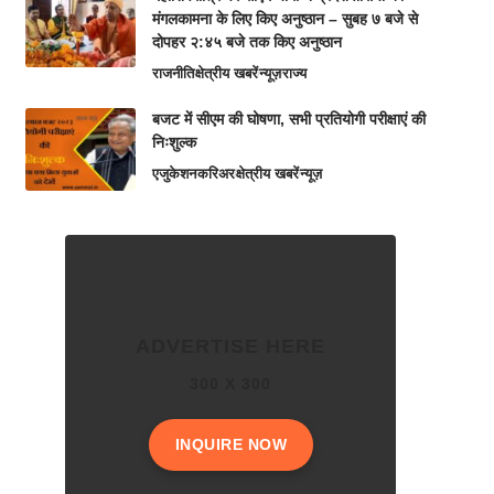
मंगलकामना के लिए किए अनुष्ठान – सुबह ७ बजे से
दोपहर २:४५ बजे तक किए अनुष्ठान
राजनीति
क्षेत्रीय खबरें
न्यूज़
राज्य
बजट में सीएम की घोषणा, सभी प्रतियोगी परीक्षाएं की
निःशुल्क
एजुकेशन
करिअर
क्षेत्रीय खबरें
न्यूज़
ADVERTISE HERE
300 X 300
INQUIRE NOW