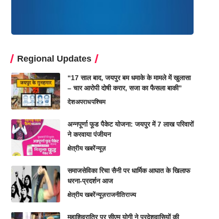
Regional Updates
“17 साल बाद, जयपुर बम धमाके के मामले में खुलासा
– चार आरोपी दोषी करार, सजा का फैसला बाकी”
देश
अपराध
पश्चिम
अन्नपूर्णा फूड पैकेट योजना: जयपुर में 7 लाख परिवारों
ने करवाया पंजीयन
क्षेत्रीय खबरें
न्यूज़
समाजसेविका रिचा सैनी पर धार्मिक आघात के खिलाफ
धरना-प्रदर्शन आज
क्षेत्रीय खबरें
न्यूज़
राजनीति
राज्य
महाशिवरात्रि पर सीएम योगी ने प्रदेशवासियों की