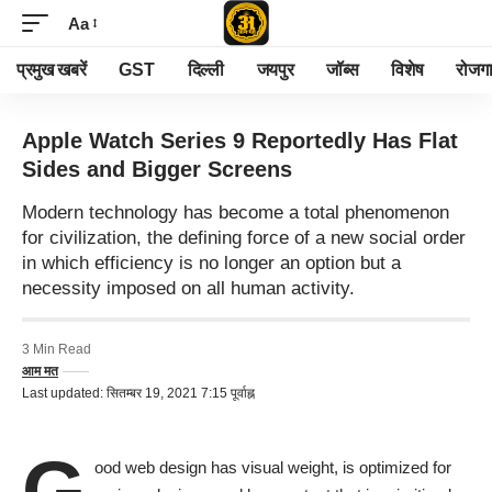
Aa
प्रमुख खबरें
GST
दिल्ली
जयपुर
जॉब्स
विशेष
रोजग
Apple Watch Series 9 Reportedly Has Flat
Sides and Bigger Screens
Modern technology has become a total phenomenon
for civilization, the defining force of a new social order
in which efficiency is no longer an option but a
necessity imposed on all human activity.
3 Min Read
आम मत
Last updated: सितम्बर 19, 2021 7:15 पूर्वाह्न
G
ood web design has visual weight, is
optimized for