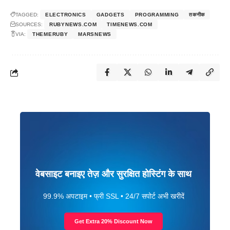
TAGGED:
ELECTRONICS
GADGETS
PROGRAMMING
तकनीक
SOURCES:
RUBYNEWS.COM
TIMENEWS.COM
VIA:
THEMERUBY
MARSNEWS
वेबसाइट बनाइए तेज़ और सुरक्षित होस्टिंग के साथ
99.9% अपटाइम • फ्री SSL • 24/7 सपोर्ट अभी खरीदें
Get Extra 20% Discount Now