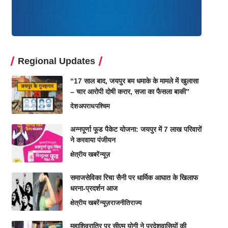
Regional Updates
“17 साल बाद, जयपुर बम धमाके के मामले में खुलासा
– चार आरोपी दोषी करार, सजा का फैसला बाकी”
देश
अपराध
पश्चिम
अन्नपूर्णा फूड पैकेट योजना: जयपुर में 7 लाख परिवारों
ने करवाया पंजीयन
क्षेत्रीय खबरें
न्यूज़
समाजसेविका रिचा सैनी पर धार्मिक आघात के खिलाफ
धरना-प्रदर्शन आज
क्षेत्रीय खबरें
न्यूज़
राजनीति
राज्य
महाशिवरात्रि पर सीएम योगी ने प्रदेशवासियों की