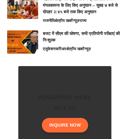
मंगलकामना के लिए किए अनुष्ठान – सुबह ७ बजे से
दोपहर २:४५ बजे तक किए अनुष्ठान
राजनीति
क्षेत्रीय खबरें
न्यूज़
राज्य
बजट में सीएम की घोषणा, सभी प्रतियोगी परीक्षाएं की
निःशुल्क
एजुकेशन
करिअर
क्षेत्रीय खबरें
न्यूज़
ADVERTISE HERE
300 X 300
INQUIRE NOW