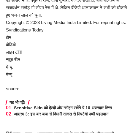
की सांसद भी हैं. वसुंधरा राजे, दीया कुमारी, गजेंद्र शेखावत, बाबा बालकनाथ,
राजवर्धन राठौड़ भी सीएम रेस में थे. लेकिन बीजेपी आलाकमान ने सभी को चौंकाते
हुए भजन लाल को चुना.
Copyright © 2023 Living Media India Limited. For reprint rights:
Syndications Today
होम
वीडियो
लाइव टीवी
न्यूज़ रील
मेन्यू
मेन्यू
source
यह भी पढ़ें!
Sensitive Skin को हेल्दी और ग्लोइंग रखेंगे ये 10 असरदार टिप्स
आश्रम 3: इस बार बाबा से दिमागी ताकत से निपटेगी पम्मी पहलवान