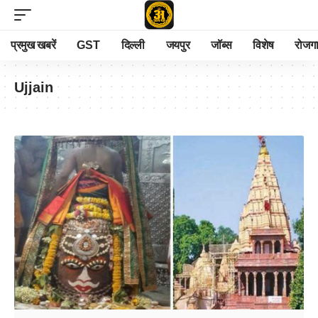
प्रमुख खबरें
GST
दिल्ली
जयपुर
जॉब्स
विशेष
रोजग
Ujjain