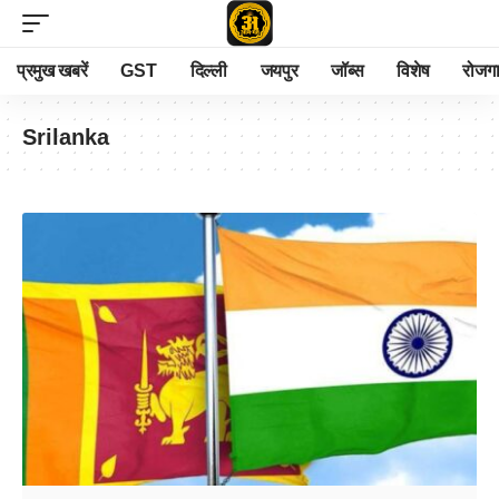
प्रमुख खबरें
GST
दिल्ली
जयपुर
जॉब्स
विशेष
रोजग
Srilanka