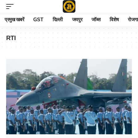
प्रमुख खबरें
GST
दिल्ली
जयपुर
जॉब्स
विशेष
रोजग
RTI