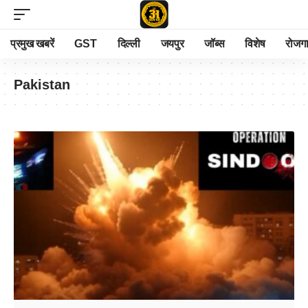
प्रमुख खबरें
GST
दिल्ली
जयपुर
जॉब्स
विशेष
रोजग
Pakistan