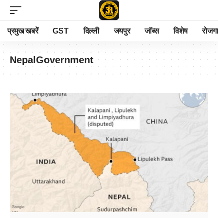
प्रमुख खबरें
GST
दिल्ली
जयपुर
जॉब्स
विशेष
रोजग
NepalGovernment