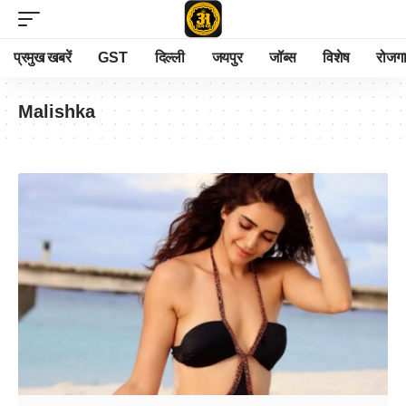
प्रमुख खबरें
GST
दिल्ली
जयपुर
जॉब्स
विशेष
रोजग
Malishka