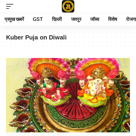
प्रमुख खबरें
GST
दिल्ली
जयपुर
जॉब्स
विशेष
रोजग
Kuber Puja on Diwali