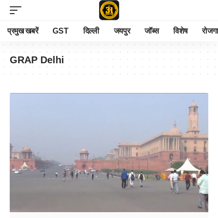
प्रमुख खबरें
GST
दिल्ली
जयपुर
जॉब्स
विशेष
रोजग
GRAP Delhi