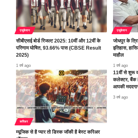
एजुकेशन
एजुकेशन
सीबीएसई बोर्ड रिजल्ट 2025: 10वीं और 12वीं के
जोधपुर के त्र
परिणाम घोषित, 93.66% पास (CBSE Result
इतिहास, हासिल
2025)
माहौल
1 वर्ष ago
1 वर्ष ago
11वीं से शुरू
कलेक्टर, बैंक 
आपकी मददगा
3 वर्ष ago
करिअर
म्यूजिक से है प्यार तो डिस्क जॉकी है बेस्ट करिअर