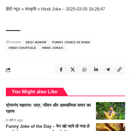
हिंदी न्यूज़
»
संस्कृति
»
Hindi Joke – 2025-03-05 18:28:47
TAGGED:
DESI HUMOR
FUNNY JOKES IN HINDI
HINDI CHUTKULE
HINDI JOKES
You Might also Like
प्रेमानंद महाराज: उम्र, जीवन और आध्यात्मिक सफर का
रहस्य
6 महीना ago
Funny Joke of the Day – पेन खो जाये तो नया ले