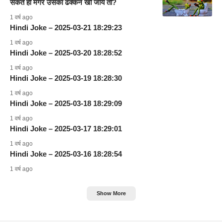
सकते हो मगर उसका ढक्कन खो जाये तो?
1 वर्ष ago
Hindi Joke – 2025-03-21 18:29:23
1 वर्ष ago
Hindi Joke – 2025-03-20 18:28:52
1 वर्ष ago
Hindi Joke – 2025-03-19 18:28:30
1 वर्ष ago
Hindi Joke – 2025-03-18 18:29:09
1 वर्ष ago
Hindi Joke – 2025-03-17 18:29:01
1 वर्ष ago
Hindi Joke – 2025-03-16 18:28:54
1 वर्ष ago
Show More