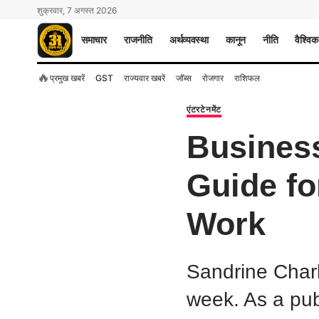
शुक्रवार, 7 अगस्त 2026
समाचार
राजनीति
अर्थव्यवस्था
कानून
नीति
वैश्विक
🔥
प्रमुख खबरें
GST
राज्यवार खबरें
जॉब्स
रोजगार
राशिफल
एंटरटेनमेंट
Business
Guide fo
Work
Sandrine Charl
week. As a publ