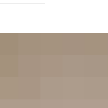
वेबसाइट बनाइए तेज़ और सुरक्षित होस्टिंग के साथ
99.9% अपटाइम • फ्री SSL • 24/7 सपोर्ट अभी खरीदें