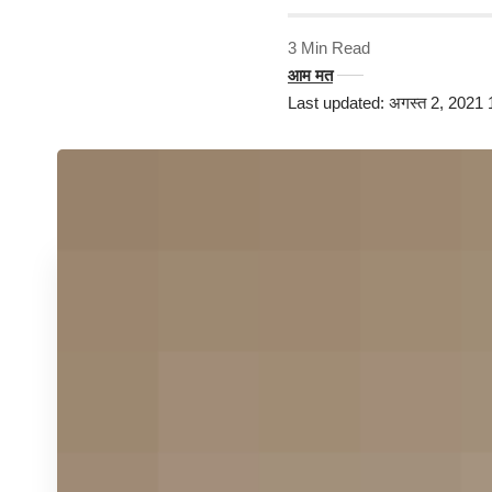
3 Min Read
आम मत
Last updated: अगस्त 2, 2021 11:3
G
ood web design has visual weight,
prioritized for the medium. The mo
SHARE
visual weight to
“naturally attract”
Highlights
Good design is making something int