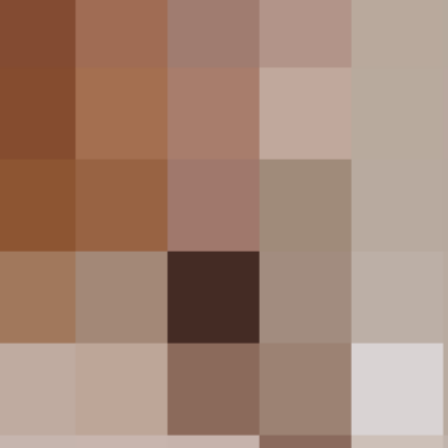
क्षेत्रीय खबरें
न्यूज़
समाजसेविका रिचा सैनी पर धार्मिक आघात के खिलाफ
धरना-प्रदर्शन आज
क्षेत्रीय खबरें
न्यूज़
राजनीति
राज्य
महाशिवरात्रि पर सीएम योगी ने प्रदेशवासियों की
मंगलकामना के लिए किए अनुष्ठान – सुबह ७ बजे से
दोपहर २:४५ बजे तक किए अनुष्ठान
राजनीति
क्षेत्रीय खबरें
न्यूज़
राज्य
बजट में सीएम की घोषणा, सभी प्रतियोगी परीक्षाएं की
निःशुल्क
एजुकेशन
करिअर
क्षेत्रीय खबरें
न्यूज़