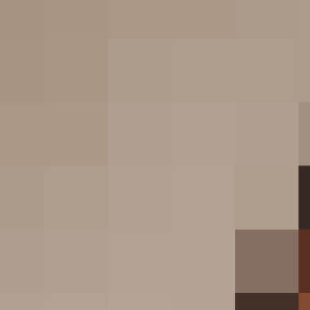
morable and meaningful.
Dieter Rams
(or useful) and clickable; as soon as some promising
 page doesn’t meet users’ expectations,
the back button
d.
vigate
es are simple, logical, and easy to use. Others are a
erceive the world?
t figure out how to find your blog, your email signup page,
tion, or help docs.