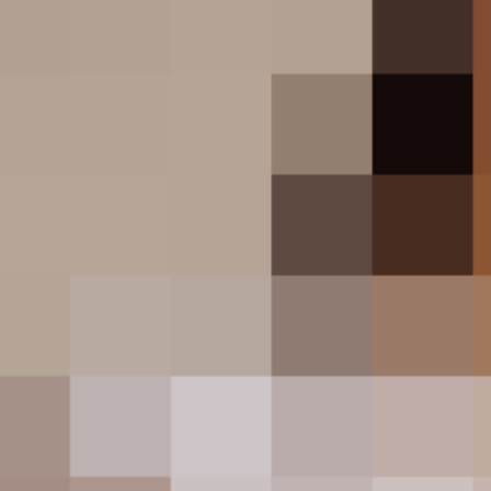
’re
More Read
sers
आश्रम 3: इस बार बाबा से दिमागी ताकत
से निपटेगी पम्मी पहलवान
uts
ing
छावा फिल्म रिव्यू: औरंगजेब की नफरत और संभाजी महाराज के
on is
स्वराज की लड़ाई
ठीक कहानी, शानदार एक्शन का पैक है…पुष्पा 2: द रूल
भूल भुलैया 3 ट्रेलर: कार्तिक आर्यन एक बार फिर रू बाबा के
रूप में लौटे, करेंगे दो मंजुलिकाओं से मुकाबला – [देखें ट्रेलर] |
Devara Movie | Box Office Collection Day 2:
दूसरे दिन बॉक्स ऑफिस पर औंधे मुंह गिरी ‘देवरा’, आधी हुई कमाई,
जानिए कुल कलेक्शन