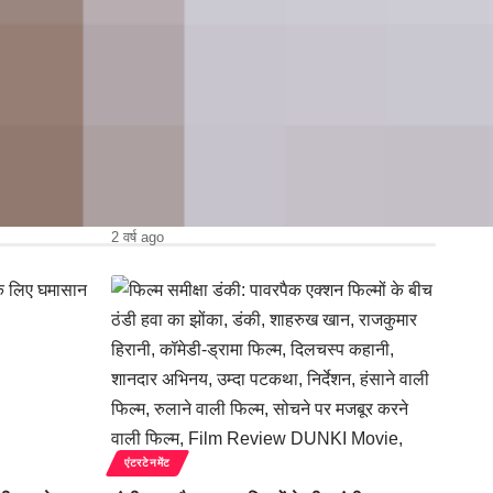
एंटरटेनमेंट
रु मणिरत्नम के
‘बूंग फिल्म समीक्षा: एक मासूम यात्रा के पीछे छुपी
व्यापक राजनीति की कहानी
2 वर्ष ago
एंटरटेनमेंट