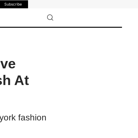
Subscribe
ive
sh At
 york fashion