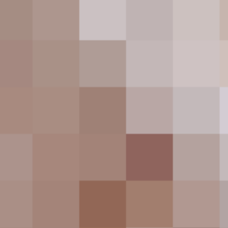
mpression
hythm in web design
is in the site’s navigation menu. A
ayout, etc. Gives users an intuitive roadmap to everything
ther
ere you place them
erchangeably, but actually mean very different things.
So
- Advertisement -