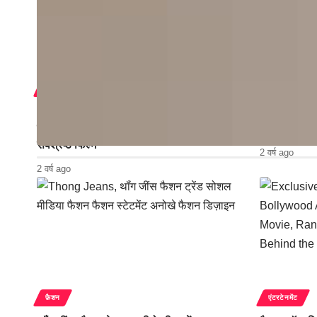
एंटरटेनमेंट
एंटरटेनमेंट
IIFA Awards 2024: शाहरुख खान ने ‘जवान’ के
Big Boss 16 
लिए जीता बेस्ट एक्टर का खिताब, ‘एनिमल’ बनी
से सूरत तक लग
सर्वश्रेष्ठ फिल्म
2 वर्ष ago
2 वर्ष ago
फ़ैशन
एंटरटेनमेंट