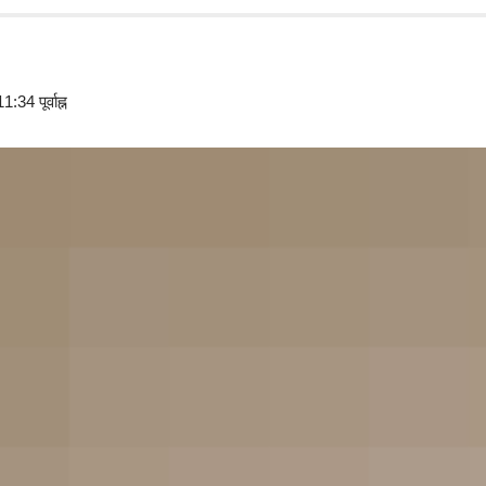
4 पूर्वाह्न
 is
optimized for various devices
, and has content that is
st important elements of a web page should have more
a visitor’s attention.
elligible and memorable. Great design is making