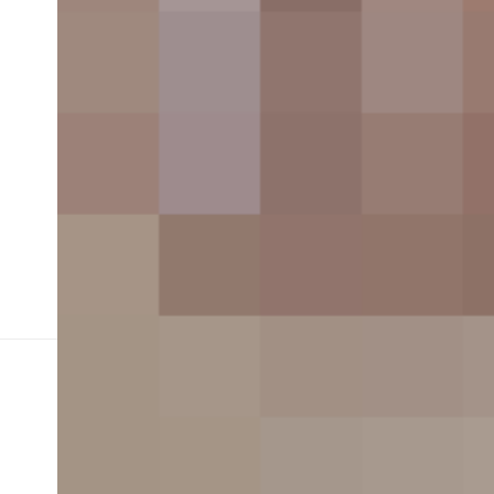
Stylish At Work
TAGGED:
FASHION
INSTAGOOD
STYLE
VIRAL
SOURCES:
RUBYNEWS.COM
TIMENEWS.COM
VIA:
THEMERUBY
MARSNEWS
Share This Article
You Might also Like