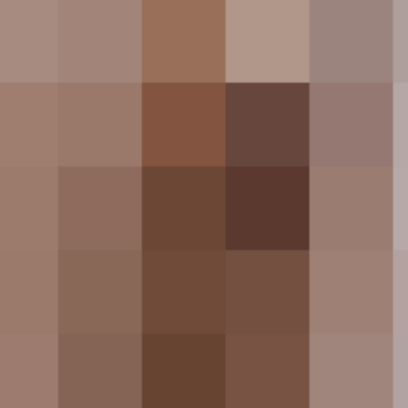
e
Styles come and go. Good design is a
ct
language, not a style.
Massimo Vignelli
f the worlds problems
— but with the right thinking and
ing to start tackling them.
siness Casual: The Definitive Guide for Women To Be