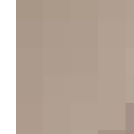
Quick and easy access to the content they
after is more important for your website u
than a… visually-stunning design.
Creating visual rhythms in your layo
In design, rhythm is created by simply repeat
elements in predictable patterns. This repetiti
a natural thing that occurs everywhere in our
world. As people, we are driven everyday by
predictable, timed events.