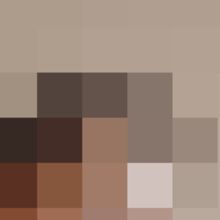
Get Extra 20% Discount Now
Regional Updates
“17 साल बाद, जयपुर बम धमाके के मामले में खुलासा
– चार आरोपी दोषी करार, सजा का फैसला बाकी”
देश
अपराध
पश्चिम
अन्नपूर्णा फूड पैकेट योजना: जयपुर में 7 लाख परिवारों
ने करवाया पंजीयन