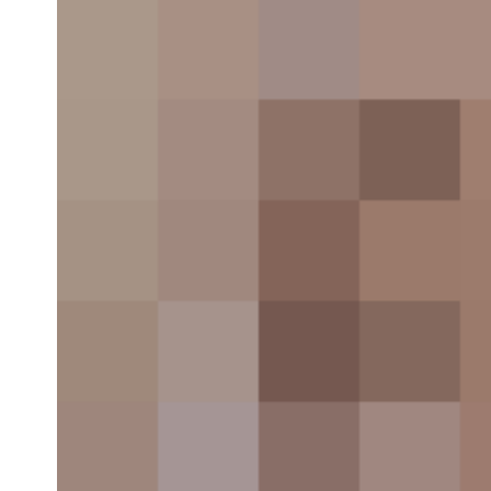
UX design refers to the term
“user experienc
design”
, while UI stands for
“user interface
design
”
. Both elements are crucial to a produ
and work closely together. But despite their
relationship,
the roles themselves
are quite
different.
Breaking down the barriers
Design is not the end-all solution to all o
application, it can definitely be a good beginn
हिंदी न्यूज़
»
संस्कृति
»
लाइफस्टाइल
»
एंटरटेनमेंट
»
Bu