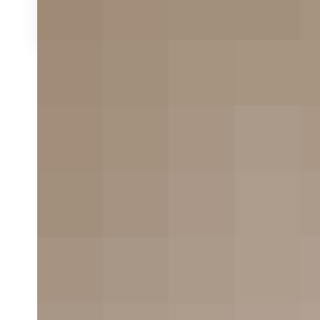
something me
Most users search for something interesting
candidates are found, users click.
If the new
is clicked and the search process is continue
A good website should be easy to na
Not all websites are made equal. Some websit
messy hodgepodge of pages and links.
How are innovations in robotics changing the way we p
Without website navigation, your visitors can’
your product listings, pricing, contact informa