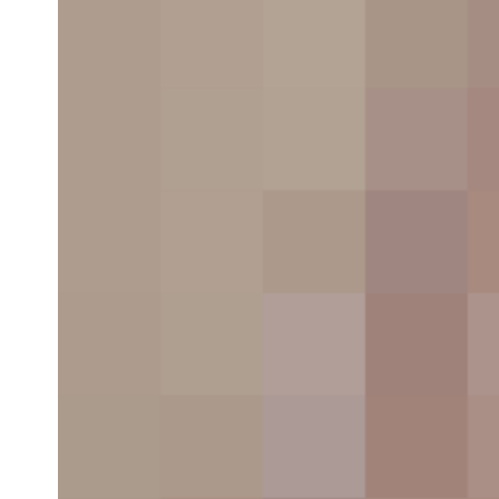
Why does Bluetooth use lossy rather than lossless co
One of the best ways to use
repetition and r
consistent, easy-to-follow pattern—in color, l
you want to share on your site.
Direct the Eye With
Leading Lines
Balance Out Your Elements
Use Elements That
Complement Each O
Be clear about your
“focal points”
and wh
Diving into UX and UI design
UX and UI:
Two terms that are often used int
what exactly is the difference?