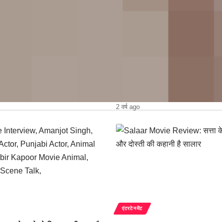
एंटरटेनमेंट
के विनर एमसी स्टैन लापता? मुंबई
ऐश्वर्या राय ने IIFA की स्टेज पर छुए गु
े गुमशुदगी के पोस्टर
पैर, फैन्स हुए इमोशनल
2 वर्ष ago
एंटरटेनमेंट